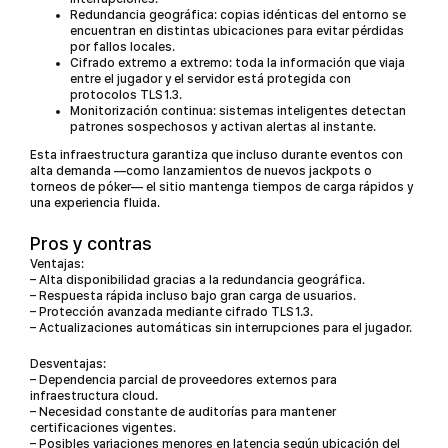
Redundancia geográfica: copias idénticas del entorno se
encuentran en distintas ubicaciones para evitar pérdidas
por fallos locales.
Cifrado extremo a extremo: toda la información que viaja
entre el jugador y el servidor está protegida con
protocolos TLS 1.3.
Monitorización continua: sistemas inteligentes detectan
patrones sospechosos y activan alertas al instante.
Esta infraestructura garantiza que incluso durante eventos con
alta demanda —como lanzamientos de nuevos jackpots o
torneos de póker— el sitio mantenga tiempos de carga rápidos y
una experiencia fluida.
Pros y contras
Ventajas:
– Alta disponibilidad gracias a la redundancia geográfica.
– Respuesta rápida incluso bajo gran carga de usuarios.
– Protección avanzada mediante cifrado TLS 1.3.
– Actualizaciones automáticas sin interrupciones para el jugador.
Desventajas:
– Dependencia parcial de proveedores externos para
infraestructura cloud.
– Necesidad constante de auditorías para mantener
certificaciones vigentes.
– Posibles variaciones menores en latencia según ubicación del