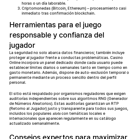
horas o un día laborable.
Criptomonedas (Bitcoin, Ethereum) – procesamiento casi
inmediato tras confirmación blockchain.
Herramientas para el juego
responsable y confianza del
jugador
La seguridad no solo abarca datos financieros; también incluye
proteger al jugador frente a conductas problemáticas. Casino
Online incorpora un panel dedicado donde cada usuario puede
establecer límites diarios o semanales tanto en tiempo como en
gasto monetario. Además, dispone de auto‑exclusión temporal o
permanente mediante un proceso sencillo dentro del perfil
personal.
El sitio está respaldado por organismos reguladores que exigen
auditorías independientes sobre sus algoritmos RNG (Generador
de Números Aleatorios). Estas auditorías garantizan un RTP
(Retorno al Jugador) justo y transparente para todos sus juegos,
incluidos los populares
slots
con temáticas locales e
internacionales que aparecen regularmente en su catálogo
actualizado semanalmente.
Consejos expertos para maximizar