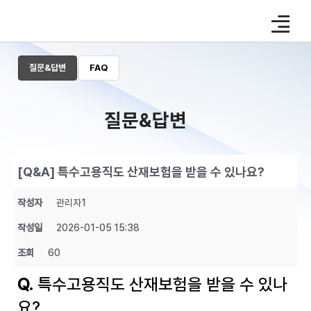
Skip
to
content
질문&답변
FAQ
질문&답변
[Q&A] 특수고용직도 산재보험을 받을 수 있나요?
작성자
관리자1
작성일
2026-01-05 15:38
조회
60
Q.
특수고용직도 산재보험을 받을 수 있나
요?