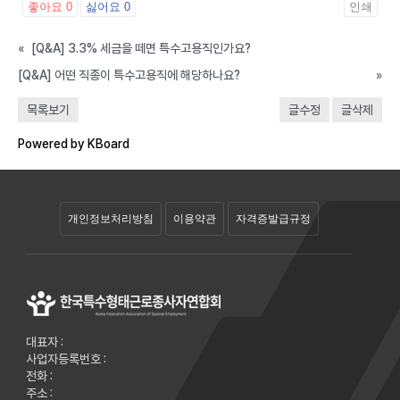
좋아요
0
싫어요
0
인쇄
«
[Q&A] 3.3% 세금을 떼면 특수고용직인가요?
[Q&A] 어떤 직종이 특수고용직에 해당하나요?
»
목록보기
글수정
글삭제
질문&답변
Powered by KBoard
FAQ
개인정보처리방침
이용약관
자격증발급규정
대표자 :
사업자등록번호 :
전화 :
주소 :