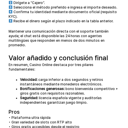
Dirígete a “Cajero”.
Selecciona el método preferido e ingresa el importe deseado.
Confirma tu identidad mediante documento oficial (requisito
KYC).
Recibe el dinero según el plazo indicado en la tabla anterior.
Mantener una comunicación directa con el soporte también
ayuda; el chat está disponible las 24 horas con agentes
multilingües que responden en menos de dos minutos en
promedio.
Valor añadido y conclusión final
En resumen, Casino Online destaca por tres pilares
fundamentales:
Velocidad:
carga inferior a dos segundos y retiros
instantáneos mediante monederos electrónicos.
Bonificaciones generosas:
bono bienvenida competitivo +
giros gratis con requisitos razonables.
Seguridad:
licencia española vigente y auditorías
independientes garantizan juego limpio.
Pros
• Plataforma ultra rápida
• Gran variedad de slots con RTP alto
• Giros gratis accesibles desde el registro