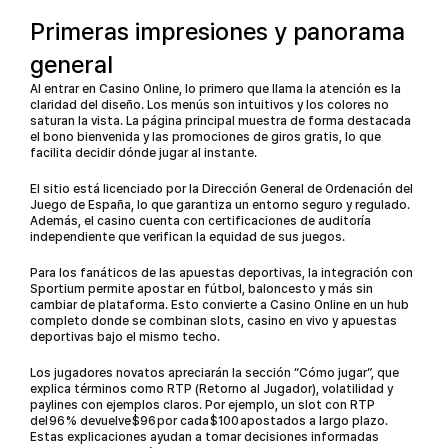
Primeras impresiones y panorama
general
Al entrar en Casino Online, lo primero que llama la atención es la
claridad del diseño. Los menús son intuitivos y los colores no
saturan la vista. La página principal muestra de forma destacada
el bono bienvenida y las promociones de giros gratis, lo que
facilita decidir dónde jugar al instante.
El sitio está licenciado por la Dirección General de Ordenación del
Juego de España, lo que garantiza un entorno seguro y regulado.
Además, el casino cuenta con certificaciones de auditoría
independiente que verifican la equidad de sus juegos.
Para los fanáticos de las apuestas deportivas, la integración con
Sportium permite apostar en fútbol, baloncesto y más sin
cambiar de plataforma. Esto convierte a Casino Online en un hub
completo donde se combinan slots, casino en vivo y apuestas
deportivas bajo el mismo techo.
Los jugadores novatos apreciarán la sección “Cómo jugar”, que
explica términos como RTP (Retorno al Jugador), volatilidad y
paylines con ejemplos claros. Por ejemplo, un slot con RTP
del 96 % devuelve $96 por cada $100 apostados a largo plazo.
Estas explicaciones ayudan a tomar decisiones informadas