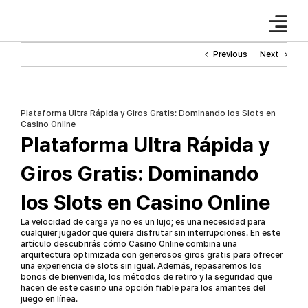
Skip
to
content
Previous
Next
Plataforma Ultra Rápida y Giros Gratis: Dominando los Slots en
Casino Online
Plataforma Ultra Rápida y
Giros Gratis: Dominando
los Slots en Casino Online
La velocidad de carga ya no es un lujo; es una necesidad para
cualquier jugador que quiera disfrutar sin interrupciones. En este
artículo descubrirás cómo Casino Online combina una
arquitectura optimizada con generosos giros gratis para ofrecer
una experiencia de slots sin igual. Además, repasaremos los
bonos de bienvenida, los métodos de retiro y la seguridad que
hacen de este casino una opción fiable para los amantes del
juego en línea.