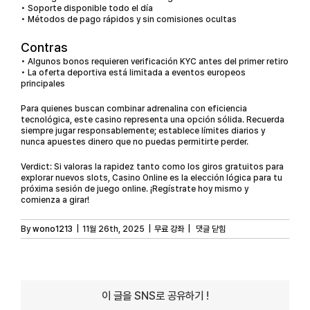
• Soporte disponible todo el día
• Métodos de pago rápidos y sin comisiones ocultas
Contras
• Algunos bonos requieren verificación KYC antes del primer retiro
• La oferta deportiva está limitada a eventos europeos
principales
Para quienes buscan combinar adrenalina con eficiencia
tecnológica, este casino representa una opción sólida. Recuerda
siempre jugar responsablemente; establece límites diarios y
nunca apuestes dinero que no puedas permitirte perder.
Verdict: Si valoras la rapidez tanto como los giros gratuitos para
explorar nuevos slots, Casino Online es la elección lógica para tu
próxima sesión de juego online. ¡Regístrate hoy mismo y
comienza a girar!
Plataforma
By
wono1213
|
11월 26th, 2025
|
무료 강좌
|
댓글 닫힘
Ultra
Rápida
y
Giros
Gratis:
이 글을 SNS로 공유하기 !
Dominando
los