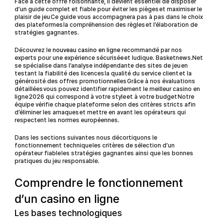
Face à cette offre foisonnante, il devient essentiel de disposer
d’un guide complet et fiable pour éviter les pièges et maximiser le
plaisir de jeu Ce guide vous accompagnera pas à pas dans le choix
des plateformes la compréhension des règles et l’élaboration de
stratégies gagnantes.
Découvrez le
nouveau casino en ligne
recommandé par nos
experts pour une expérience sécurisée et ludique. Basketnews.Net
se spécialise dans l’analyse indépendante des sites de jeu en
testant la fiabilité des licences la qualité du service client et la
générosité des offres promotionnelles Grâce à nos évaluations
détaillées vous pouvez identifier rapidement le meilleur casino en
ligne 2026 qui correspond à votre style et à votre budget Notre
équipe vérifie chaque plateforme selon des critères stricts afin
d’éliminer les arnaques et mettre en avant les opérateurs qui
respectent les normes européennes.
Dans les sections suivantes nous décortiquons le
fonctionnement technique les critères de sélection d’un
opérateur fiable les stratégies gagnantes ainsi que les bonnes
pratiques du jeu responsable.
Comprendre le fonctionnement
d’un casino en ligne
Les bases technologiques