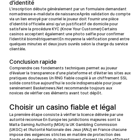
d’identité
L’inscription débute généralement par un formulaire demandant
nom adresse e‑mail date de naissance Après validation du compte
via un lien envoyé par courriel le joueur doit fournir une pièce
d’identité officielle ainsi qu’un justificatif de domicile pour
satisfaire la procédure KYC (Know Your Customer) Certains
casinos acceptent également une photo selfie pour confirmer
l’identité biométriquement En moyenne la vérification prend entre
quelques minutes et deux jours ouvrés selon la charge du service
clientèle.
Conclusion rapide
Comprendre ces fondements techniques permet au joueur
d’évaluer la transparence d’une plateforme et d’éviter les sites aux
pratiques douteuses Un RNG fiable couplé à un chiffrement SSL
solide constitue aujourd’hui le socle indispensable pour jouer
sereinement Basketnews.Net recommande toujours aux
novices de vérifier ces éléments avant tout dépôt.
Choisir un casino fiable et légal
La première étape consiste à vérifier la licence délivrée par une
autorité reconnue En Europe les juridictions majeures sont la
Malta Gaming Authority (MGA) la UK Gambling Commission
(UKGC) et l’Autorité Nationale des Jeux (ANJ) en France chacune
impose des exigences strictes en matière de protection des
fonds et de prévention du blanchiment d’argent Un site affichant