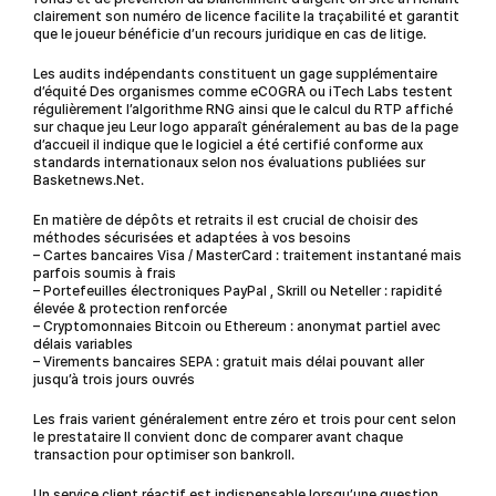
clairement son numéro de licence facilite la traçabilité et garantit
que le joueur bénéficie d’un recours juridique en cas de litige.
Les audits indépendants constituent un gage supplémentaire
d’équité Des organismes comme eCOGRA ou iTech Labs testent
régulièrement l’algorithme RNG ainsi que le calcul du RTP affiché
sur chaque jeu Leur logo apparaît généralement au bas de la page
d’accueil il indique que le logiciel a été certifié conforme aux
standards internationaux selon nos évaluations publiées sur
Basketnews.Net.
En matière de dépôts et retraits il est crucial de choisir des
méthodes sécurisées et adaptées à vos besoins
– Cartes bancaires Visa / MasterCard : traitement instantané mais
parfois soumis à frais
– Portefeuilles électroniques PayPal , Skrill ou Neteller : rapidité
élevée & protection renforcée
– Cryptomonnaies Bitcoin ou Ethereum : anonymat partiel avec
délais variables
– Virements bancaires SEPA : gratuit mais délai pouvant aller
jusqu’à trois jours ouvrés
Les frais varient généralement entre zéro et trois pour cent selon
le prestataire Il convient donc de comparer avant chaque
transaction pour optimiser son bankroll.
Un service client réactif est indispensable lorsqu’une question