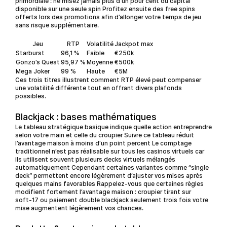
primordiale : ne misez jamais plus d’un pour cent du capital
disponible sur une seule spin​ Profitez ensuite des free spins
offerts lors des promotions afin d’allonger votre temps de jeu
sans risque supplémentaire​.
Jeu
RTP
Volatilité
Jackpot max
Starburst
96,1 %
Faible
€250k
Gonzo’s Quest
95,97 %
Moyenne
€500k
Mega Joker
99 %
Haute
€5M
Ces trois titres illustrent comment RTP élevé peut compenser
une volatilité différente tout en offrant divers plafonds
possibles.​
Blackjack : bases mathématiques
Le tableau stratégique basique indique quelle action entreprendre
selon votre main et celle du croupier​ Suivre ce tableau réduit
l’avantage maison à moins d’un point percent​ Le comptage
traditionnel n’est pas réalisable sur tous les casinos virtuels car
ils utilisent souvent plusieurs decks virtuels mélangés
automatiquement​ Cependant certaines variantes comme “single
deck” permettent encore légèrement d’ajuster vos mises après
quelques mains favorables​ Rappelez‑vous que certaines règles
modifient fortement l’avantage maison : croupier tirant sur
soft‑17 ou paiement double blackjack seulement trois fois votre
mise augmentent légèrement vos chances​.