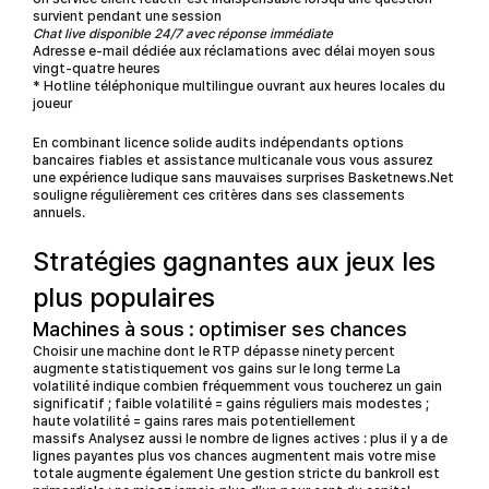
survient pendant une session
Chat live disponible 24/7 avec réponse immédiate
Adresse e‑mail dédiée aux réclamations avec délai moyen sous
vingt‑quatre heures
* Hotline téléphonique multilingue ouvrant aux heures locales du
joueur
En combinant licence solide audits indépendants options
bancaires fiables et assistance multicanale vous vous assurez
une expérience ludique sans mauvaises surprises Basketnews.Net
souligne régulièrement ces critères dans ses classements
annuels.
Stratégies gagnantes aux jeux les
plus populaires
Machines à sous : optimiser ses chances
Choisir une machine dont le RTP dépasse ninety percent
augmente statistiquement vos gains sur le long terme La
volatilité indique combien fréquemment vous toucherez un gain
significatif ; faible volatilité = gains réguliers mais modestes ;
haute volatilité = gains rares mais potentiellement
massifs Analysez aussi le nombre de lignes actives : plus il y a de
lignes payantes plus vos chances augmentent mais votre mise
totale augmente également​ Une gestion stricte du bankroll est