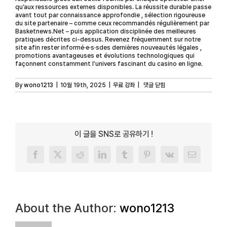
qu’aux ressources externes disponibles​. La réussite durable passe
avant tout par connaissance approfondie , sélection rigoureuse
du site partenaire – comme ceux recommandés régulièrement par
Basketnews.Net – puis application disciplinée des meilleures
pratiques décrites ci-dessus​. Revenez fréquemment sur notre
site afin rester informé·e·s·sdes dernières nouveautés légales ,
promotions avantageuses et évolutions technologiques qui
façonnent constamment l’univers fascinant du casino en ligne.​
Guide
By
wono1213
|
10월 19th, 2025
|
무료 강좌
|
댓글 닫힘
complet
du
casino
en
ligne
이 글을 SNS로 공유하기 !
:
tout
ce
Facebook
X
Reddit
LinkedIn
Tumblr
Pinterest
Vk
Email
que
vous
devez
savoir
avant
de
About the Author:
wono1213
jouer