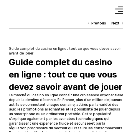
Skip
to
content
Previous
Next
Guide complet du casino en ligne : tout ce que vous devez savoir
avant de jouer
Guide complet du casino
en ligne : tout ce que vous
devez savoir avant de jouer
Le marché du casino en ligne connaît une croissance exponentielle
depuis la dernière décennie. En France, plus d’un million de joueurs
actifs se connectent chaque semaine, attirés par la variété des
jeux, les promotions alléchantes et la possibilité de jouer depuis
un smartphone ou un ordinateur portable. Cette popularité
s’explique également par les avancées technologiques qui
garantissent une expérience fluide et sécurisée et par la
régulation progressive du secteur qui rassure les consommateurs.