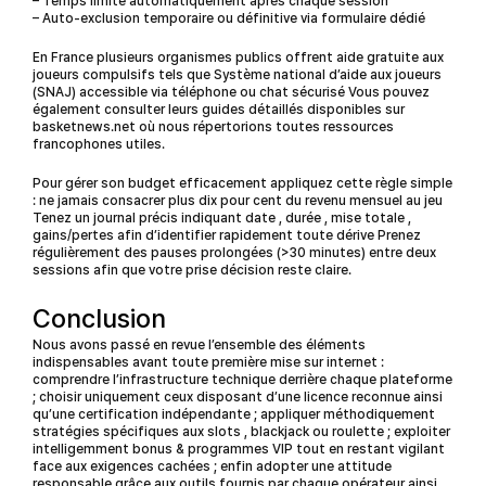
– Temps limité automatiquement après chaque session
– Auto‑exclusion temporaire ou définitive via formulaire dédié
En France plusieurs organismes publics offrent aide gratuite aux
joueurs compulsifs tels que Système national d’aide aux joueurs
(SNAJ) accessible via téléphone ou chat sécurisé​​ Vous pouvez
également consulter leurs guides détaillés disponibles sur
basketnews.net où nous répertorions toutes ressources
francophones utiles​.
Pour gérer son budget efficacement appliquez cette règle simple
: ne jamais consacrer plus dix pour cent du revenu mensuel au jeu​​
Tenez un journal précis indiquant date , durée , mise totale ,
gains/pertes afin d’identifier rapidement toute dérive​​ Prenez
régulièrement des pauses prolongées (>30 minutes) entre deux
sessions afin que votre prise décision reste claire.​
Conclusion
Nous avons passé en revue l’ensemble des éléments
indispensables avant toute première mise sur internet :
comprendre l’infrastructure technique derrière chaque plateforme
; choisir uniquement ceux disposant d’une licence reconnue ainsi
qu’une certification indépendante ; appliquer méthodiquement
stratégies spécifiques aux slots , blackjack ou roulette ; exploiter
intelligemment bonus & programmes VIP tout en restant vigilant
face aux exigences cachées ; enfin adopter une attitude
responsable grâce aux outils fournis par chaque opérateur ainsi