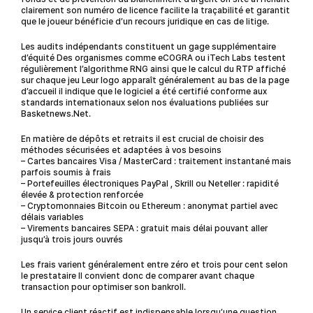
clairement son numéro de licence facilite la traçabilité et garantit
que le joueur bénéficie d’un recours juridique en cas de litige.
Les audits indépendants constituent un gage supplémentaire
d’équité Des organismes comme eCOGRA ou iTech Labs testent
régulièrement l’algorithme RNG ainsi que le calcul du RTP affiché
sur chaque jeu Leur logo apparaît généralement au bas de la page
d’accueil il indique que le logiciel a été certifié conforme aux
standards internationaux selon nos évaluations publiées sur
Basketnews.Net.
En matière de dépôts et retraits il est crucial de choisir des
méthodes sécurisées et adaptées à vos besoins
– Cartes bancaires Visa / MasterCard : traitement instantané mais
parfois soumis à frais
– Portefeuilles électroniques PayPal , Skrill ou Neteller : rapidité
élevée & protection renforcée
– Cryptomonnaies Bitcoin ou Ethereum : anonymat partiel avec
délais variables
– Virements bancaires SEPA : gratuit mais délai pouvant aller
jusqu’à trois jours ouvrés
Les frais varient généralement entre zéro et trois pour cent selon
le prestataire Il convient donc de comparer avant chaque
transaction pour optimiser son bankroll.
Un service client réactif est indispensable lorsqu’une question