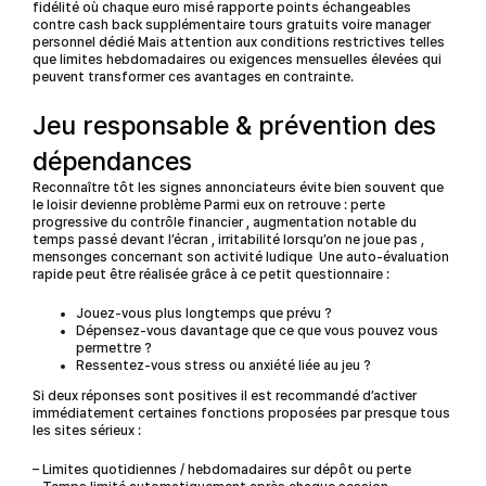
fidélité où chaque euro misé rapporte points échangeables
contre cash back supplémentaire tours gratuits voire manager
personnel dédié​ Mais attention aux conditions restrictives telles
que limites hebdomadaires ou exigences mensuelles élevées qui
peuvent transformer ces avantages en contrainte.​
Jeu responsable & prévention des
dépendances
Reconnaître tôt les signes annonciateurs évite bien souvent que
le loisir devienne problème​ Parmi eux on retrouve : perte
progressive du contrôle financier , augmentation notable du
temps passé devant l’écran , irritabilité lorsqu’on ne joue pas ,
mensonges concernant son activité ludique ​ Une auto‑évaluation
rapide peut être réalisée grâce à ce petit questionnaire :
Jouez‑vous plus longtemps que prévu ?
Dépensez‑vous davantage que ce que vous pouvez vous
permettre ?
Ressentez‑vous stress ou anxiété liée au jeu ?
Si deux réponses sont positives il est recommandé d’activer
immédiatement certaines fonctions proposées par presque tous
les sites sérieux :
– Limites quotidiennes / hebdomadaires sur dépôt ou perte