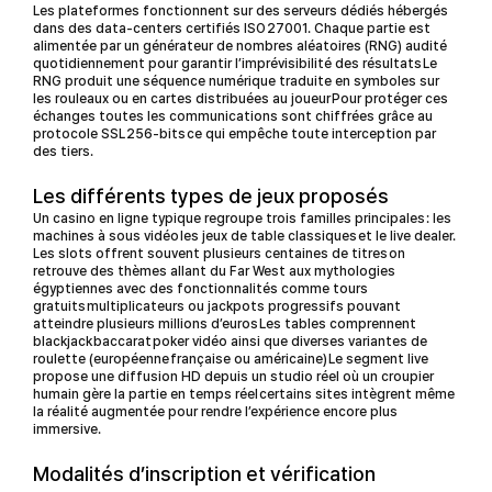
Les plateformes fonctionnent sur des serveurs dédiés hébergés
dans des data‑centers certifiés ISO 27001. Chaque partie est
alimentée par un générateur de nombres aléatoires (RNG) audité
quotidiennement pour garantir l’imprévisibilité des résultats Le
RNG produit une séquence numérique traduite en symboles sur
les rouleaux ou en cartes distribuées au joueur Pour protéger ces
échanges toutes les communications sont chiffrées grâce au
protocole SSL 256‑bits ce qui empêche toute interception par
des tiers.
Les différents types de jeux proposés
Un casino en ligne typique regroupe trois familles principales : les
machines à sous vidéo les jeux de table classiques et le live dealer.
Les slots offrent souvent plusieurs centaines de titres on
retrouve des thèmes allant du Far West aux mythologies
égyptiennes avec des fonctionnalités comme tours
gratuits multiplicateurs ou jackpots progressifs pouvant
atteindre plusieurs millions d’euros Les tables comprennent
blackjack baccarat poker vidéo ainsi que diverses variantes de
roulette (européenne française ou américaine) Le segment live
propose une diffusion HD depuis un studio réel où un croupier
humain gère la partie en temps réel certains sites intègrent même
la réalité augmentée pour rendre l’expérience encore plus
immersive.
Modalités d’inscription et vérification