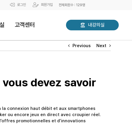
로그인
회원가입
전체회원수 :
129
명
실
고객센터
내강의실
Previous
Next
e vous devez savoir
 la connexion haut débit et aux smartphones
ker ou encore jeux en direct avec croupier réel.
’offres promotionnelles et d’innovations