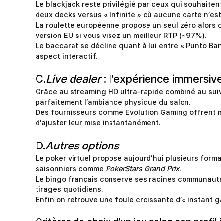
Le blackjack reste privilégié par ceux qui souhaiten
deux decks versus « Infinite » où aucune carte n’est
La roulette européenne propose un seul zéro alors 
version EU si vous visez un meilleur RTP (~97%).
Le baccarat se décline quant à lui entre « Punto Ba
aspect interactif.
C.
Live dealer
: l’expérience immersiv
Grâce au streaming HD ultra‑rapide combiné au suiv
parfaitement l’ambiance physique du salon.
Des fournisseurs comme Evolution Gaming offrent 
d’ajuster leur mise instantanément.
D.
Autres options
Le poker virtuel propose aujourd’hui plusieurs format
saisonniers comme
PokerStars Grand Prix
.
Le bingo français conserve ses racines communauta
tirages quotidiens.
Enfin on retrouve une foule croissante d’« instant g