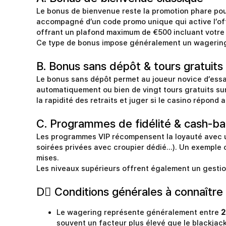
Le bonus de bienvenue reste la promotion phare pour
accompagné d’un code promo unique qui active l’off
offrant un plafond maximum de €500 incluant votre d
Ce type de bonus impose généralement un wagering 
B. Bonus sans dépôt & tours gratuits
Le bonus sans dépôt permet au joueur novice d’essaye
automatiquement ou bien de vingt tours gratuits s
la rapidité des retraits et juger si le casino répo
C. Programmes de fidélité & cash‑b
Les programmes VIP récompensent la loyauté avec un
soirées privées avec croupier dédié…). Un exemple 
mises.
Les niveaux supérieurs offrent également un gestio
D️⃣ Conditions générales à connaître
Le wagering représente généralement entre
2
souvent un facteur plus élevé que le blackjack