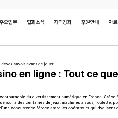
주요업무
협회소식
자격강좌
후원안내
자료
 devez savoir avant de jouer
ino en ligne : Tout ce qu
contournable du divertissement numérique en France. Grâce à
e jour à des centaines de jeux : machines à sous, roulette, po
’une concurrence féroce entre les opérateurs qui rivalisent d