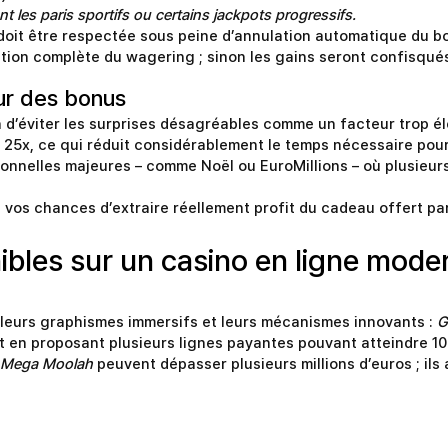
nt les paris sportifs ou certains jackpots progressifs.
doit être respectée sous peine d’annulation automatique du b
dation complète du wagering ; sinon les gains seront confisqué
eur des bonus
 d’éviter les surprises désagréables comme un facteur trop é
à 25x, ce qui réduit considérablement le temps nécessaire pour 
onnelles majeures – comme Noël ou EuroMillions – où plusieurs
 vos chances d’extraire réellement profit du cadeau offert pa
nibles sur un casino en ligne mode
à leurs graphismes immersifs et leurs mécanismes innovants :
G
 en proposant plusieurs lignes payantes pouvant atteindre 1
Mega Moolah
peuvent dépasser plusieurs millions d’euros ; ils