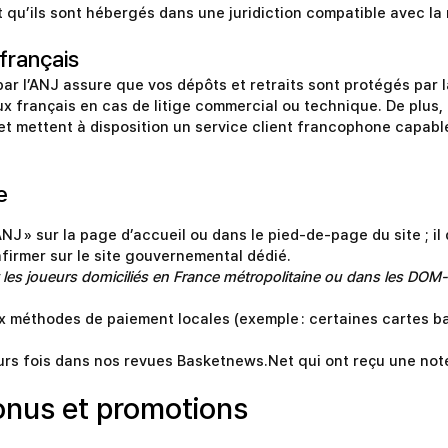
et qu’ils sont hébergés dans une juridiction compatible avec l
 français
ar l’ANJ assure que vos dépôts et retraits sont protégés par la
aux français en cas de litige commercial ou technique. De plus,
 et mettent à disposition un service client francophone capab
e
 ANJ » sur la page d’accueil ou dans le pied‑de‑page du site ; 
firmer sur le site gouvernemental dédié.
s joueurs domiciliés en France métropolitaine ou dans les DOM‑TO ;
ux méthodes de paiement locales (exemple : certaines cartes ban
ieurs fois dans nos revues Basketnews.Net qui ont reçu une note
 bonus et promotions