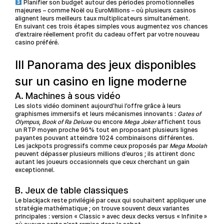
Planifier son budget autour des périodes promotionnelles
majeures – comme Noël ou EuroMillions – où plusieurs casinos
alignent leurs meilleurs taux multiplicateurs simultanément.
En suivant ces trois étapes simples vous augmentez vos chances
d’extraire réellement profit du cadeau offert par votre nouveau
casino préféré.
III Panorama des jeux disponibles
sur un casino en ligne moderne
A. Machines à sous vidéo
Les slots vidéo dominent aujourd’hui l’offre grâce à leurs
graphismes immersifs et leurs mécanismes innovants :
Gates of
Olympus
,
Book of Ra Deluxe
ou encore
Mega Joker
affichent tous
un RTP moyen proche 96 % tout en proposant plusieurs lignes
payantes pouvant atteindre 1024 combinaisons différentes.
Les jackpots progressifs comme ceux proposés par
Mega Moolah
peuvent dépasser plusieurs millions d’euros ; ils attirent donc
autant les joueurs occasionnels que ceux cherchant un gain
exceptionnel.
B. Jeux de table classiques
Le blackjack reste privilégié par ceux qui souhaitent appliquer une
stratégie mathématique ; on trouve souvent deux variantes
principales : version « Classic » avec deux decks versus « Infinite »