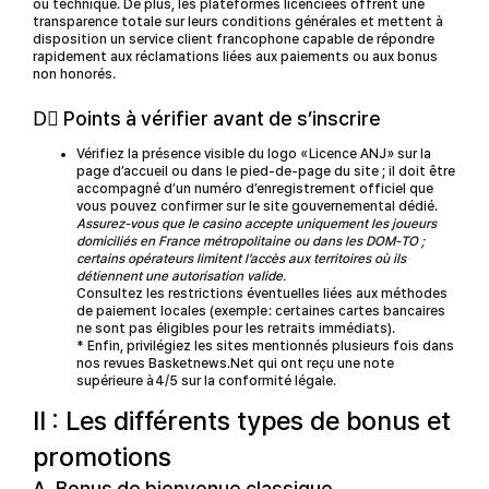
ou technique. De plus, les plateformes licenciées offrent une
transparence totale sur leurs conditions générales et mettent à
disposition un service client francophone capable de répondre
rapidement aux réclamations liées aux paiements ou aux bonus
non honorés.
D️⃣ Points à vérifier avant de s’inscrire
Vérifiez la présence visible du logo « Licence ANJ » sur la
page d’accueil ou dans le pied‑de‑page du site ; il doit être
accompagné d’un numéro d’enregistrement officiel que
vous pouvez confirmer sur le site gouvernemental dédié.
Assurez‑vous que le casino accepte uniquement les joueurs
domiciliés en France métropolitaine ou dans les DOM‑TO ;
certains opérateurs limitent l’accès aux territoires où ils
détiennent une autorisation valide.
Consultez les restrictions éventuelles liées aux méthodes
de paiement locales (exemple : certaines cartes bancaires
ne sont pas éligibles pour les retraits immédiats).
* Enfin, privilégiez les sites mentionnés plusieurs fois dans
nos revues Basketnews.Net qui ont reçu une note
supérieure à 4/5 sur la conformité légale.
II : Les différents types de bonus et
promotions
A. Bonus de bienvenue classique