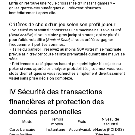
Enfin on retrouve une foule croissante d’« instant games » –
grilles gratte-ciel numériques qui délivrent résultats
immédiatement après clic.
Critères de choix d’un jeu selon son profil joueur
• Volatilité vs stabilité : choisissez une machine haute volatilité
(
Dead or Alive
) si vous ciblez gros jackpots rares ; optez plutôt
pour faible volatilité (
Book of Dead
) si vous préférez gagner
fréquemment petites sommes.
• Taille du bankroll : réservez au moins
50×
votre mise maximale
prévue afin d’éviter toute faillite prématurée durant une mauvaise
série.
• Préférence stratégique vs hasard pur : privilégiez blackjack ou
poker si vous appréciez analyser probabilités ; tournez-vous vers
slots thématiques si vous recherchez simplement divertissement
visuel sans prise décision complexe.
IV Sécurité des transactions
financières et protection des
données personnelles
Temps
Niveau de
Mode
Frais
moyen
sécurité
Carte bancaire
Instantané
Aucun/variable
Haute (PCI DSS)