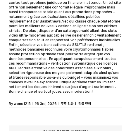
contre tout problème juridique ou financier inattendu . Un tel site
offre non seulement une conformité légale irréprochable mais
aussi transparence totale quant aux promotions proposées –
notamment grâce aux évaluations détaillées publiées
régulièrement par Basketnews.Net qui classe chaque plateforme
parmi les meilleurs nouveaux casinos en ligne selon nos critères
stricts . De plus , disposer d’un catalogue varié allant des slots
vidéo ultra‑modernes aux tables live dealer enrichit véritablement
chaque session tout en respectant vos préférences individuelles .
Enfin , sécuriser vos transactions via SSL/TLS renforcé ,
méthodes bancaires reconnues voire cryptomonnaies fiables
assure protection optimale tant pour votre argent que vos
données personnelles . En appliquant scrupuleusement toutes
ces recommandations – vérification systématique des licences
ANJ , lecture attentive des conditions associées aux bonus ,
sélection rigoureuse des moyens paiement adaptés ainsi qu’une
attitude responsable vis-à-vis du budget – vous maximisez vos
chances vivre une expérience ludique agréable tout en limitant
nettement les risques inhérents aux jeux d’argent sur Internet .
Bonne chance et surtout jouez avec modération !
Guide
By
wono1213
|
1월 3rd, 2026
|
무료 강좌
|
댓글 닫힘
complet
du
casino
en
ligne