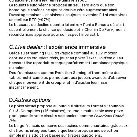
où aucune carte n’est remise dans le sabot.
La roulette européenne propose un seul zéro alors que son
homologue américaine ajoute double zéro augmentant ainsi
l’avantage maison – choisissez toujours la version EU si vous visez
un meilleur RTP (~97%).
Le baccarat se décline quant à lui entre « Punto Banco » où c’est
essentiellement la chance qui décide et « Chemin De Fer », moins
répandu mais apprécié pour son aspect interactif.
C.
Live dealer
: l’expérience immersive
Grâce au streaming HD ultra‑rapide combiné au suivi motion
capture des croupiers réels, jouer au poker Texas Hold’em ou au
baccarat live reproduit presque parfaitement l’ambiance physique
du salon.
Des fournisseurs comme Evolution Gaming offrent même des
tables multi‑caméras permettant aux joueurs avancés d’observer
chaque mouvement du croupier afin d’ajuster leur mise
instantanément.
D.
Autres options
Le poker virtuel propose aujourd’hui plusieurs formats : tournois
Sit‑&‑Go rapides (<15 minutes), tournois multi‑table avec prize
pool garantis voire circuits saisonniers comme
PokerStars Grand
Prix
.
Le bingo français conserve ses racines communautaires grâce aux
chatrooms intégrées tandis que keno propose une sélection
simple mais addictive basée sur tirages quotidiens.