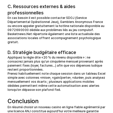
C.​ Ressources externes & aides
professionnelles
En cas besoin il est possible contacter SDOJ (Service
Départemental Opérationnel Jeux), Gamblers Anonymous France
ou encore appeler gratuitement la hotline nationale disponible au
09 72 69 00 00 dédiée aux problèmes liés au jeu compulsif.
Basketnews.Net répertorie également une liste actualisée des
associations locales offrant accompagnement psychologique
gratuit.
D.​ Stratégie budgétaire efficace
Appliquez la règle dite « 20 % du revenu disponible » : ne
consacrez jamais plus qu’un cinquième mensuel provenant après
paiement fixes (loyer, factures…) afin que vos dépenses ludique
restent proportionnées.
Prenez habituellement note chaque session dans un tableau Excel
simple avec colonnes «mise», «gain/perte», «durée», puis analysez
mensuellement vos écarts ; plusieurs applications mobiles
dédiées permettent même cette automatisation avec alertes
lorsqu’on dépasse son plafond fixé.
Conclusion
En résumé choisir un nouveau casino en ligne fiable agrémenté par
une licence ANJ constitue aujourd’hui votre meilleure garantie