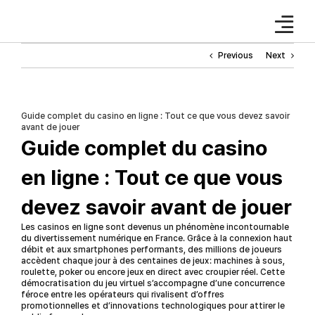
Skip
to
content
Previous
Next
Guide complet du casino en ligne : Tout ce que vous devez savoir
avant de jouer
Guide complet du casino
en ligne : Tout ce que vous
devez savoir avant de jouer
Les casinos en ligne sont devenus un phénomène incontournable
du divertissement numérique en France. Grâce à la connexion haut
débit et aux smartphones performants, des millions de joueurs
accèdent chaque jour à des centaines de jeux : machines à sous,
roulette, poker ou encore jeux en direct avec croupier réel. Cette
démocratisation du jeu virtuel s’accompagne d’une concurrence
féroce entre les opérateurs qui rivalisent d’offres
promotionnelles et d’innovations technologiques pour attirer le