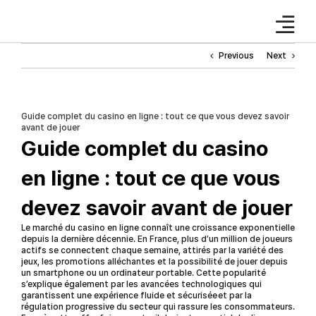
Skip
to
content
Previous
Next
Guide complet du casino en ligne : tout ce que vous devez savoir
avant de jouer
Guide complet du casino
en ligne : tout ce que vous
devez savoir avant de jouer
Le marché du casino en ligne connaît une croissance exponentielle
depuis la dernière décennie. En France, plus d’un million de joueurs
actifs se connectent chaque semaine, attirés par la variété des
jeux, les promotions alléchantes et la possibilité de jouer depuis
un smartphone ou un ordinateur portable. Cette popularité
s’explique également par les avancées technologiques qui
garantissent une expérience fluide et sécurisée et par la
régulation progressive du secteur qui rassure les consommateurs.