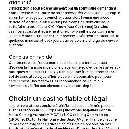
d’identité
L’inscription débute généralement par un formulaire demandant
nom adresse e‑mail date de naissance Après validation du compte
via un lien envoyé par courriel le joueur doit fournir une pièce
d’identité officielle ainsi qu’un justificatif de domicile pour
satisfaire la procédure KYC (Know Your Customer) Certains
casinos acceptent également une photo selfie pour confirmer
l’identité biométriquement En moyenne la vérification prend entre
quelques minutes et deux jours ouvrés selon la charge du service
clientèle.
Conclusion rapide
Comprendre ces fondements techniques permet au joueur
d’évaluer la transparence d’une plateforme et d’éviter les sites aux
pratiques douteuses Un RNG fiable couplé à un chiffrement SSL
solide constitue aujourd’hui le socle indispensable pour jouer
sereinement Basketnews.Net recommande toujours aux
novices de vérifier ces éléments avant tout dépôt.
Choisir un casino fiable et légal
La première étape consiste à vérifier la licence délivrée par une
autorité reconnue En Europe les juridictions majeures sont la
Malta Gaming Authority (MGA) la UK Gambling Commission
(UKGC) et l’Autorité Nationale des Jeux (ANJ) en France chacune
impose des exigences strictes en matière de protection des
fonds et de prévention du blanchiment d’argent Un site affichant