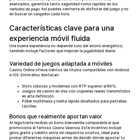
avanzados, garantiza tanto seguridad como rapidez en los
métodos de pago
. Así puedes centrarte en disfrutar del juego y no
en buscar un cargador cada hora.
Características clave para una
experiencia móvil fluida
Una buena experiencia no depende solo del ahorro energético;
también incluye factores que mejoran la jugabilidad diaria:
Variedad de juegos adaptada a móviles
Casino Online ofrece cientos de títulos compatibles con Android
e iOS. Entre ellos destacan:
Slots clásicas y modernas con RTP superior al 96 %.
Juegos de casino en vivo con crupieres reales transmitidos
en alta definición.
Póker multimesa y ruleta rápida diseñados para pantallas
táctiles.
Bonos que realmente aportan valor
Al registrarte recibes un bono bienvenida comparable al que
promociona el famoso
Casino Valencia
. Este incentivo incluye
giros gratis y crédito extra sin requisitos ocultos, ideal para
probar diferentes máquinas antes de decidir dónde apostar tu