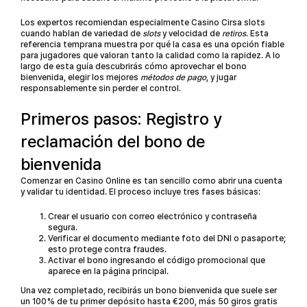
Los expertos recomiendan especialmente Casino Cirsa slots
cuando hablan de variedad de
slots
y velocidad de
retiros
. Esta
referencia temprana muestra por qué la casa es una opción fiable
para jugadores que valoran tanto la calidad como la rapidez. A lo
largo de esta guía descubrirás cómo aprovechar el bono
bienvenida, elegir los mejores
métodos de pago
, y jugar
responsablemente sin perder el control.
Primeros pasos: Registro y
reclamación del bono de
bienvenida
Comenzar en Casino Online es tan sencillo como abrir una cuenta
y validar tu identidad. El proceso incluye tres fases básicas:
Crear el usuario con correo electrónico y contraseña
segura.
Verificar el documento mediante foto del DNI o pasaporte;
esto protege contra fraudes.
Activar el bono ingresando el código promocional que
aparece en la página principal.
Una vez completado, recibirás un bono bienvenida que suele ser
un 100 % de tu primer depósito hasta €200, más 50 giros gratis