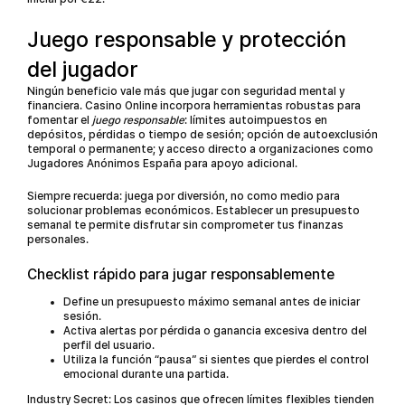
Juego responsable y protección
del jugador
Ningún beneficio vale más que jugar con seguridad mental y
financiera. Casino Online incorpora herramientas robustas para
fomentar el
juego responsable
: límites autoimpuestos en
depósitos, pérdidas o tiempo de sesión; opción de autoexclusión
temporal o permanente; y acceso directo a organizaciones como
Jugadores Anónimos España para apoyo adicional.
Siempre recuerda: juega por diversión, no como medio para
solucionar problemas económicos. Establecer un presupuesto
semanal te permite disfrutar sin comprometer tus finanzas
personales.
Checklist rápido para jugar responsablemente
Define un presupuesto máximo semanal antes de iniciar
sesión.
Activa alertas por pérdida o ganancia excesiva dentro del
perfil del usuario.
Utiliza la función “pausa” si sientes que pierdes el control
emocional durante una partida.
Industry Secret: Los casinos que ofrecen límites flexibles tienden