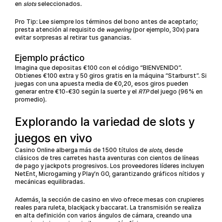
en
slots
seleccionados.
Pro Tip: Lee siempre los términos del bono antes de aceptarlo;
presta atención al requisito de
wagering
(por ejemplo, 30x) para
evitar sorpresas al retirar tus ganancias.
Ejemplo práctico
Imagina que depositas €100 con el código “BIENVENIDO”.
Obtienes €100 extra y 50 giros gratis en la máquina “Starburst”. Si
juegas con una apuesta media de €0,20, esos giros pueden
generar entre €10‑€30 según la suerte y el
RTP
del juego (96 % en
promedio).
Explorando la variedad de slots y
juegos en vivo
Casino Online alberga más de 1 500 títulos de
slots
, desde
clásicos de tres carretes hasta aventuras con cientos de líneas
de pago y jackpots progresivos. Los proveedores líderes incluyen
NetEnt, Microgaming y Play’n GO, garantizando gráficos nítidos y
mecánicas equilibradas.
Además, la sección de casino en vivo ofrece mesas con crupieres
reales para ruleta, blackjack y baccarat. La transmisión se realiza
en alta definición con varios ángulos de cámara, creando una