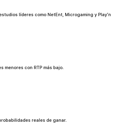
 estudios líderes como NetEnt, Microgaming y Play’n
es menores con RTP más bajo.
probabilidades reales de ganar.