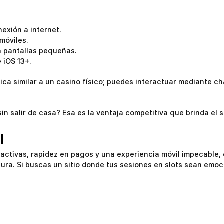
exión a internet.
móviles.
n pantallas pequeñas.
 iOS 13+.
ca similar a un casino físico; puedes interactuar mediante cha
in salir de casa? Esa es la ventaja competitiva que brinda el 
l
ractivas, rapidez en pagos y una experiencia móvil impecable,
ra. Si buscas un sitio donde tus sesiones en slots sean emoci