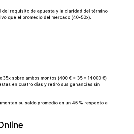
del requisito de apuesta y la claridad del término
sivo que el promedio del mercado (40‑50x).
de 35x sobre ambos montos (400 € × 35 = 14 000 €)
stas en cuatro días y retiró sus ganancias sin
aumentan su saldo promedio en un 45 % respecto a
Online