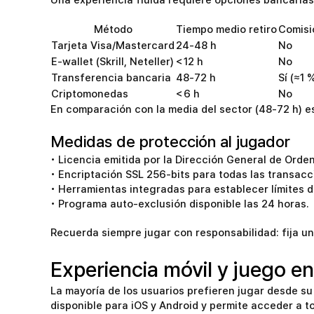
Una experiencia fluida requiere opciones bancarias
Método
Tiempo medio retiro
Comisi
Tarjeta Visa/Mastercard
24‑48 h
No
E‑wallet (Skrill, Neteller)
< 12 h
No
Transferencia bancaria
48‑72 h
Sí (≈1 
Criptomonedas
< 6 h
No
En comparación con la media del sector (48‑72 h) e
Medidas de protección al jugador
• Licencia emitida por la Dirección General de Ord
• Encriptación SSL 256‑bits para todas las transacc
• Herramientas integradas para establecer límites d
• Programa auto‑exclusión disponible las 24 horas.
Recuerda siempre jugar con responsabilidad: fija un
Experiencia móvil y juego en
La mayoría de los usuarios prefieren jugar desde su 
disponible para iOS y Android y permite acceder a tod