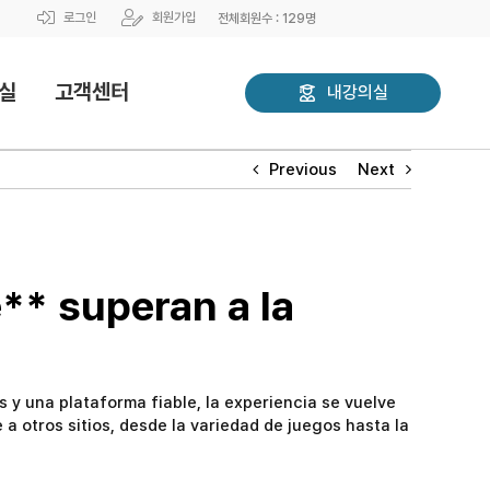
로그인
회원가입
전체회원수 :
129
명
실
고객센터
내강의실
Previous
Next
** superan a la
 y una plataforma fiable, la experiencia se vuelve
a otros sitios, desde la variedad de juegos hasta la