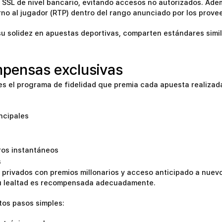
 SSL de nivel bancario, evitando accesos no autorizados. Adem
rno al jugador (RTP) dentro del rango anunciado por los prove
u solidez en apuestas deportivas, comparten estándares simil
mpensas exclusivas
 el programa de fidelidad que premia cada apuesta realizada e
ncipales
ros instantáneos
s
s privados con premios millonarios y acceso anticipado a nuev
su lealtad es recompensada adecuadamente.
tos pasos simples: