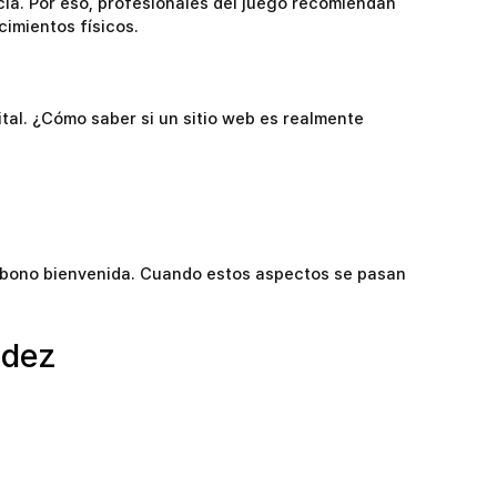
cia. Por eso, profesionales del juego recomiendan
cimientos físicos.
tal. ¿Cómo saber si un sitio web es realmente
l bono bienvenida. Cuando estos aspectos se pasan
idez