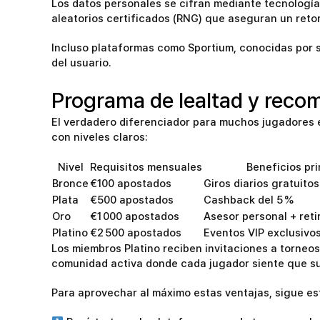
Los datos personales se cifran mediante tecnología
aleatorios certificados (RNG) que aseguran un reto
Incluso plataformas como Sportium, conocidas por s
del usuario.
Programa de lealtad y reco
El verdadero diferenciador para muchos jugadores es
con niveles claros:
Nivel
Requisitos mensuales
Beneficios pri
Bronce
€100 apostados
Giros diarios gratuitos
Plata
€500 apostados
Cashback del 5 %
Oro
€1 000 apostados
Asesor personal + reti
Platino
€2 500 apostados
Eventos VIP exclusivo
Los miembros Platino reciben invitaciones a torneo
comunidad activa donde cada jugador siente que 
Para aprovechar al máximo estas ventajas, sigue es