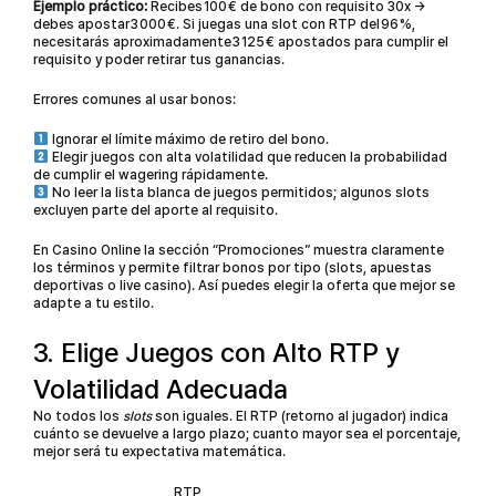
Ejemplo práctico:
Recibes 100 € de bono con requisito 30x →
debes apostar 3 000 €. Si juegas una slot con RTP del 96 %,
necesitarás aproximadamente 3 125 € apostados para cumplir el
requisito y poder retirar tus ganancias.
Errores comunes al usar bonos:
Ignorar el límite máximo de retiro del bono.
Elegir juegos con alta volatilidad que reducen la probabilidad
de cumplir el wagering rápidamente.
No leer la lista blanca de juegos permitidos; algunos slots
excluyen parte del aporte al requisito.
En Casino Online la sección “Promociones” muestra claramente
los términos y permite filtrar bonos por tipo (slots, apuestas
deportivas o live casino). Así puedes elegir la oferta que mejor se
adapte a tu estilo.
3. Elige Juegos con Alto RTP y
Volatilidad Adecuada
No todos los
slots
son iguales. El RTP (retorno al jugador) indica
cuánto se devuelve a largo plazo; cuanto mayor sea el porcentaje,
mejor será tu expectativa matemática.
RTP