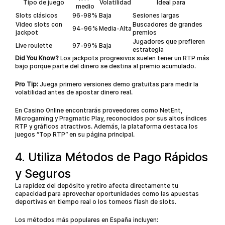
Tipo de juego
Volatilidad
Ideal para
medio
Slots clásicos
96‑98 %
Baja
Sesiones largas
Video slots con
Buscadores de grandes
94‑96 %
Media‑Alta
jackpot
premios
Jugadores que prefieren
Live roulette
97‑99 %
Baja
estrategia
Did You Know?
Los jackpots progresivos suelen tener un RTP más
bajo porque parte del dinero se destina al premio acumulado.
Pro Tip:
Juega primero versiones demo gratuitas para medir la
volatilidad antes de apostar dinero real.
En Casino Online encontrarás proveedores como NetEnt,
Microgaming y Pragmatic Play, reconocidos por sus altos índices
RTP y gráficos atractivos. Además, la plataforma destaca los
juegos “Top RTP” en su página principal.
4. Utiliza Métodos de Pago Rápidos
y Seguros
La rapidez del depósito y retiro afecta directamente tu
capacidad para aprovechar oportunidades como las apuestas
deportivas en tiempo real o los torneos flash de slots.
Los métodos más populares en España incluyen: