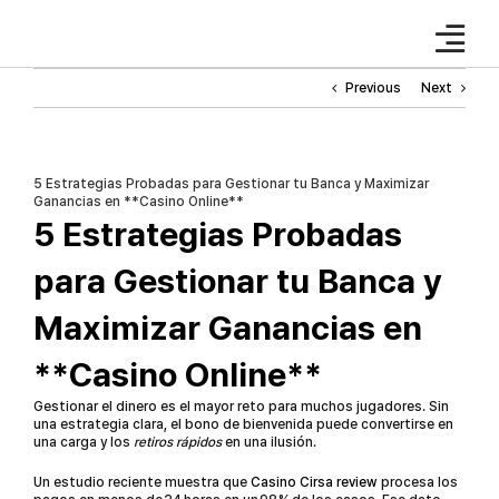
Skip
to
content
Previous
Next
5 Estrategias Probadas para Gestionar tu Banca y Maximizar
Ganancias en **Casino Online**
5 Estrategias Probadas
para Gestionar tu Banca y
Maximizar Ganancias en
**Casino Online**
Gestionar el dinero es el mayor reto para muchos jugadores. Sin
una estrategia clara, el bono de bienvenida puede convertirse en
una carga y los
retiros rápidos
en una ilusión.
Un estudio reciente muestra que
Casino Cirsa review
procesa los