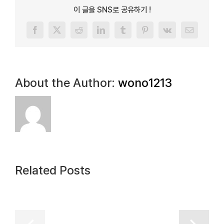
tu
이 글을 SNS로 공유하기 !
Banca
y
Maximizar
Facebook
X
Reddit
LinkedIn
Tumblr
Pinterest
Vk
Email
Ganancias
en
**Casino
Online**
About the Author:
wono1213
Related Posts