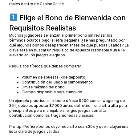
reales dentro de Casino Online.
Elige el Bono de Bienvenida con
Requisitos Realistas
Muchos jugadores se lanzan al primer bono sin revisar los
términos ocultos bajo la letra pequeña. ¿Te has preguntado por
qué algunos bonos desaparecen antes de que puedas usarlos? La
clave está en buscar un requisito de apuesta razonable y un RTP
elevado en los juegos elegidos.
Requisitos típicos que debes comparar
Volumen de apuesta (x de depósito)
Contribución del juego al cumplimiento
Límite máximo del bono
Tiempo disponible para cumplirlo
Un ejemplo práctico: si el bono ofrece $200 con un wagering de
35×, deberás apostar $7 000 antes del retiro – una cifra alta para
principiantes pero manejable si eliges juegos con alta
contribución como las tragamonedas clásicas.
Pro tip: Prefiere bonos cuyo requisito sea ≤ 30× y que incluyan una
lista clara de juegos válidos.