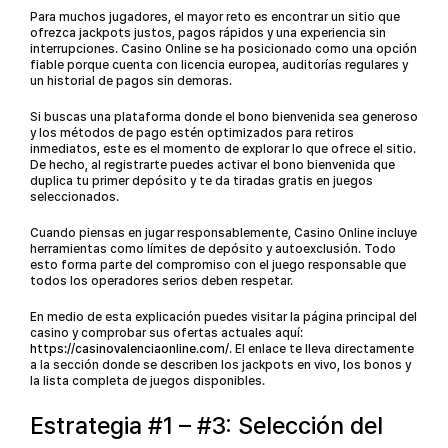
Para muchos jugadores, el mayor reto es encontrar un sitio que
ofrezca jackpots justos, pagos rápidos y una experiencia sin
interrupciones. Casino Online se ha posicionado como una opción
fiable porque cuenta con licencia europea, auditorías regulares y
un historial de pagos sin demoras.
Si buscas una plataforma donde el bono bienvenida sea generoso
y los métodos de pago estén optimizados para retiros
inmediatos, este es el momento de explorar lo que ofrece el sitio.
De hecho, al registrarte puedes activar el bono bienvenida que
duplica tu primer depósito y te da tiradas gratis en juegos
seleccionados.
Cuando piensas en jugar responsablemente, Casino Online incluye
herramientas como límites de depósito y autoexclusión. Todo
esto forma parte del compromiso con el juego responsable que
todos los operadores serios deben respetar.
En medio de esta explicación puedes visitar la página principal del
casino y comprobar sus ofertas actuales aquí:
https://casinovalenciaonline.com/
. El enlace te lleva directamente
a la sección donde se describen los jackpots en vivo, los bonos y
la lista completa de juegos disponibles.
Estrategia #1 – #3: Selección del