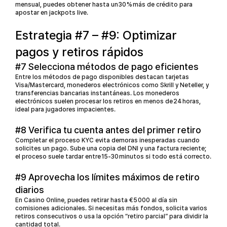
mensual, puedes obtener hasta un 30 % más de crédito para
apostar en jackpots live.
Estrategia #7 – #9: Optimizar
pagos y retiros rápidos
#7 Selecciona métodos de pago eficientes
Entre los métodos de pago disponibles destacan tarjetas
Visa/Mastercard, monederos electrónicos como Skrill y Neteller, y
transferencias bancarias instantáneas. Los monederos
electrónicos suelen procesar los retiros en menos de 24 horas,
ideal para jugadores impacientes.
#8 Verifica tu cuenta antes del primer retiro
Completar el proceso KYC evita demoras inesperadas cuando
solicites un pago. Sube una copia del DNI y una factura reciente;
el proceso suele tardar entre 15‑30 minutos si todo está correcto.
#9 Aprovecha los límites máximos de retiro
diarios
En Casino Online, puedes retirar hasta €5 000 al día sin
comisiones adicionales. Si necesitas más fondos, solicita varios
retiros consecutivos o usa la opción “retiro parcial” para dividir la
cantidad total.