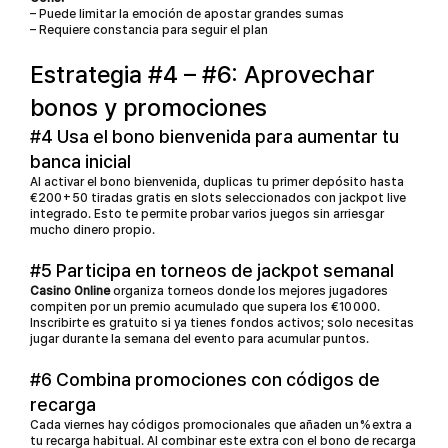
– Puede limitar la emoción de apostar grandes sumas
– Requiere constancia para seguir el plan
Estrategia #4 – #6: Aprovechar
bonos y promociones
#4 Usa el bono bienvenida para aumentar tu
banca inicial
Al activar el bono bienvenida, duplicas tu primer depósito hasta
€200 + 50 tiradas gratis en slots seleccionados con jackpot live
integrado. Esto te permite probar varios juegos sin arriesgar
mucho dinero propio.
#5 Participa en torneos de jackpot semanal
Casino Online
organiza torneos donde los mejores jugadores
compiten por un premio acumulado que supera los €10 000.
Inscribirte es gratuito si ya tienes fondos activos; solo necesitas
jugar durante la semana del evento para acumular puntos.
#6 Combina promociones con códigos de
recarga
Cada viernes hay códigos promocionales que añaden un % extra a
tu recarga habitual. Al combinar este extra con el bono de recarga