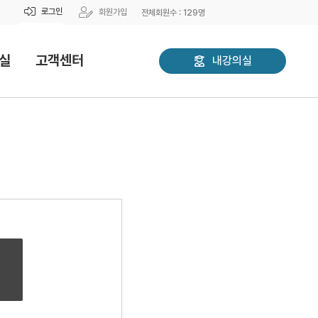
로그인
회원가입
전체회원수 :
129
명
실
고객센터
내강의실