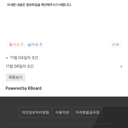
자세한 내용은 첨부파일을 확인해주시기 바랍니다.
좋아요
0
싫어요
0
인쇄
«
11월 04일자 조간
11월 06일자 조간
»
공개자료실
목록보기
회원자료실
Powered by KBoard
개인정보처리방침
이용약관
자격증발급규정