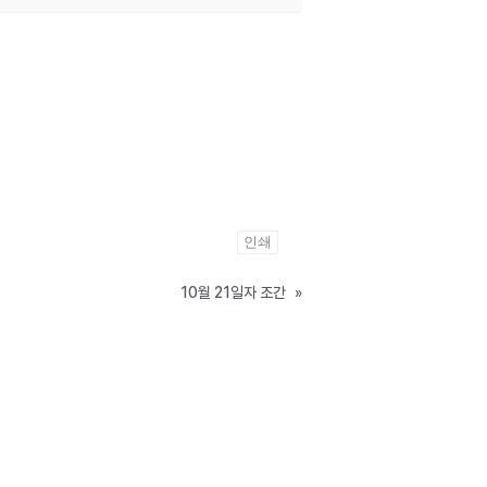
인쇄
10월 21일자 조간
»