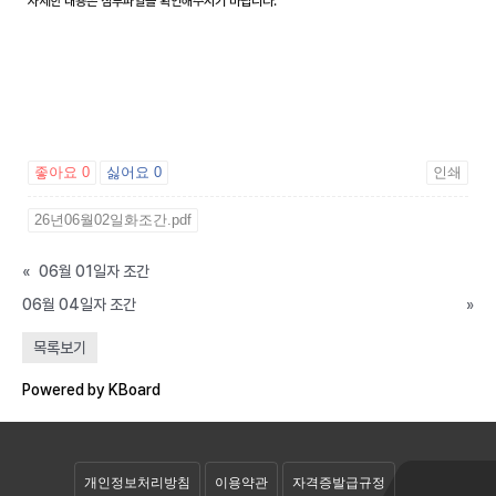
자세한 내용은 첨부파일을 확인해주시기 바랍니다.
좋아요
0
싫어요
0
인쇄
26년06월02일화조간.pdf
«
06월 01일자 조간
06월 04일자 조간
»
공개자료실
목록보기
회원자료실
Powered by KBoard
개인정보처리방침
이용약관
자격증발급규정