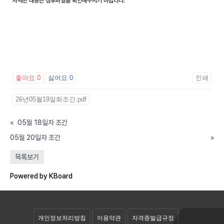
자세한 내용은 첨부파일을 확인해주시기 바랍니다.
좋아요
0
싫어요
0
인쇄
26년05월19일화조간.pdf
«
05월 18일자 조간
05월 20일자 조간
»
공개자료실
목록보기
회원자료실
Powered by KBoard
개인정보처리방침
이용약관
자격증발급규정