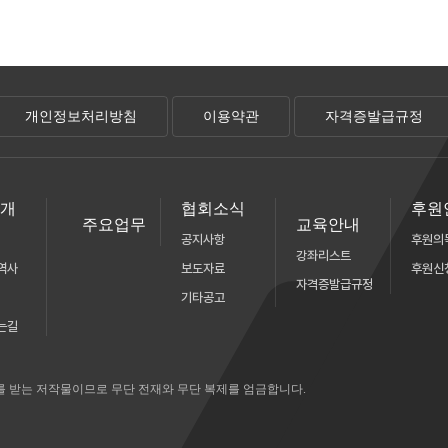
개인정보처리방침
이용약관
자격증발급규정
소개
협회소식
후원
주요업무
교육안내
공지사항
후원의
강좌리스트
역사
보도자료
후원신
자격증발급규정
기타공고
는길
를 받는 저작물이므로 무단 전재와 무단 복제를 엄금합니다.