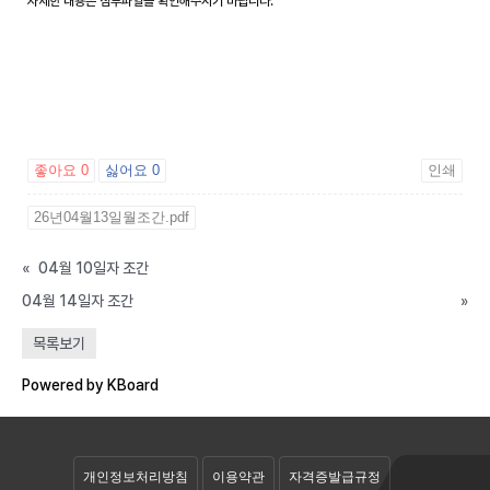
자세한 내용은 첨부파일을 확인해주시기 바랍니다.
좋아요
0
싫어요
0
인쇄
26년04월13일월조간.pdf
«
04월 10일자 조간
04월 14일자 조간
»
공개자료실
목록보기
회원자료실
Powered by KBoard
개인정보처리방침
이용약관
자격증발급규정