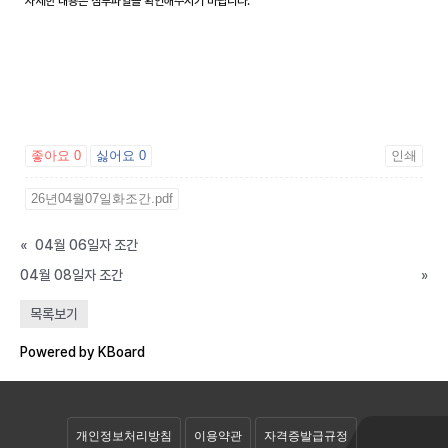
자세한 내용은 첨부파일을 확인해주시기 바랍니다.
좋아요
0
싫어요
0
인쇄
26년04월07일화조간.pdf
«
04월 06일자 조간
04월 08일자 조간
»
공개자료실
목록보기
회원자료실
Powered by KBoard
개인정보처리방침
이용약관
자격증발급규정