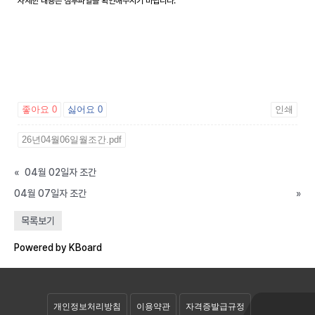
자세한 내용은 첨부파일을 확인해주시기 바랍니다.
좋아요
0
싫어요
0
인쇄
26년04월06일월조간.pdf
«
04월 02일자 조간
04월 07일자 조간
»
공개자료실
목록보기
회원자료실
Powered by KBoard
개인정보처리방침
이용약관
자격증발급규정