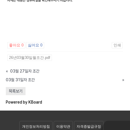
자세한 내용은 첨부파일을 확인해주시기 바랍니다.
좋아요
0
싫어요
0
인쇄
26년03월30일월조간.pdf
«
03월 27일자 조간
03월 31일자 조간
»
공개자료실
목록보기
회원자료실
Powered by KBoard
개인정보처리방침
이용약관
자격증발급규정