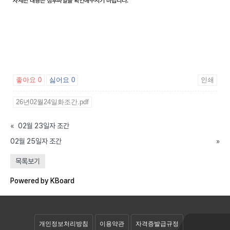
자세한 내용은 첨부파일을 확인해주시기 바랍니다.
좋아요
0
싫어요
0
인쇄
26년02월24일화조간.pdf
«
02월 23일자 조간
02월 25일자 조간
»
공개자료실
목록보기
회원자료실
Powered by KBoard
개인정보처리방침
이용약관
자격증발급규정