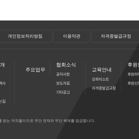
개인정보처리방침
이용약관
자격증발급규정
소개
협회소식
후원
주요업무
교육안내
공지사항
후원의
강좌리스트
역사
보도자료
후원신
자격증발급규정
기타공고
는길
를 받는 저작물이므로 무단 전재와 무단 복제를 엄금합니다.