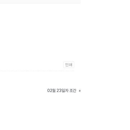
인쇄
02월 23일자 조간
»