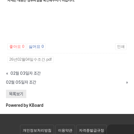
자세한 내용은 첨부파일을 확인해주시기 바랍니다.
좋아요
0
싫어요
0
인쇄
26년02월04일수조간.pdf
«
02월 03일자 조간
02월 05일자 조간
»
공개자료실
목록보기
회원자료실
Powered by KBoard
개인정보처리방침
이용약관
자격증발급규정