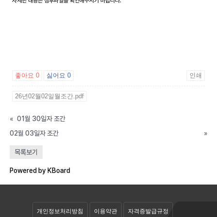
자세한 내용은 첨부파일을 확인해주시기 바랍니다.
좋아요
0
싫어요
0
인쇄
26년02월02일월조간.pdf
«
01월 30일자 조간
02월 03일자 조간
»
공개자료실
목록보기
회원자료실
Powered by KBoard
개인정보처리방침
이용약관
자격증발급규정