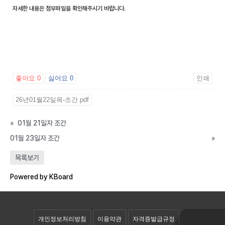
자세한 내용은 첨부파일을 확인해주시기 바랍니다.
좋아요
0
싫어요
0
인쇄
26년01월22일목-조간.pdf
«
01월 21일자 조간
01월 23일자 조간
»
공개자료실
목록보기
회원자료실
Powered by KBoard
개인정보처리방침
이용약관
자격증발급규정