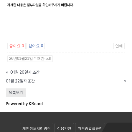
자세한 내용은 첨부파일을 확인해주시기 바랍니다.
좋아요
0
싫어요
0
인쇄
26년01월21일수조간.pdf
«
01월 20일자 조간
01월 22일자 조간
»
공개자료실
목록보기
회원자료실
Powered by KBoard
개인정보처리방침
이용약관
자격증발급규정