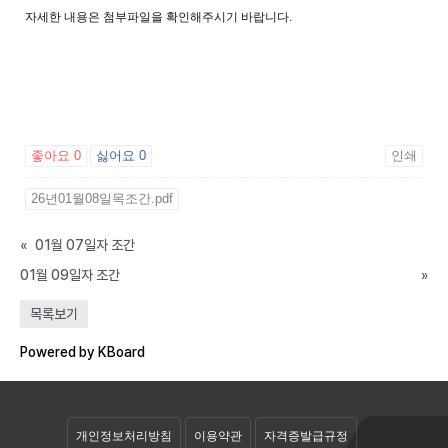
자세한 내용은 첨부파일을 확인해주시기 바랍니다.
좋아요
0
싫어요
0
인쇄
26년01월08일목조간.pdf
«
01월 07일자 조간
01월 09일자 조간
»
공개자료실
목록보기
회원자료실
Powered by KBoard
개인정보처리방침
이용약관
자격증발급규정